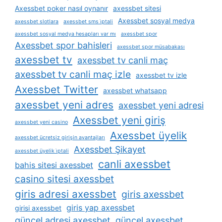
Axessbet poker nasıl oynanır
axessbet sitesi
Axessbet sosyal medya
axessbet slotlara
axessbet sms i̇ptali
axessbet sosyal medya hesapları var mı
axessbet spor
Axessbet spor bahisleri
axessbet spor müsabakası
axessbet tv
axessbet tv canli maç
axessbet tv canli maç izle
axessbet tv izle
Axessbet Twitter
axessbet whatsapp
axessbet yeni adres
axessbet yeni adresi
Axessbet yeni giriş
axessbet yeni casino
Axessbet üyelik
axessbet ücretsiz girişin avantajları
Axessbet Şikayet
axessbet üyelik i̇ptali
canli axessbet
bahis sitesi axessbet
casino sitesi axessbet
giris adresi axessbet
giris axessbet
giris yap axessbet
girisi axessbet
güncel adresi axessbet
güncel axessbet