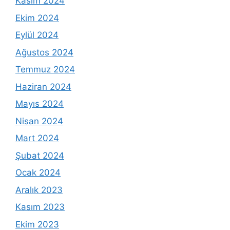
Kasım 2024
Ekim 2024
Eylül 2024
Ağustos 2024
Temmuz 2024
Haziran 2024
Mayıs 2024
Nisan 2024
Mart 2024
Şubat 2024
Ocak 2024
Aralık 2023
Kasım 2023
Ekim 2023