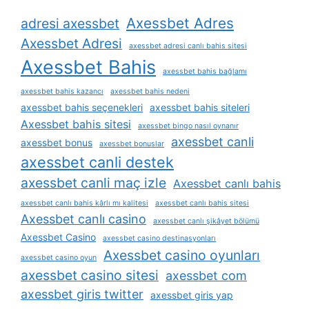
Axessbet Adres
adresi axessbet
Axessbet Adresi
axessbet adresi canlı bahis sitesi
Axessbet Bahis
axessbet bahis bağlamı
axessbet bahis kazancı
axessbet bahis nedeni
axessbet bahis seçenekleri
axessbet bahis siteleri
Axessbet bahis sitesi
axessbet bingo nasıl oynanır
axessbet canli
axessbet bonus
axessbet bonuslar
axessbet canli destek
axessbet canli maç izle
Axessbet canlı bahis
axessbet canlı bahis kârlı mı kalitesi
axessbet canlı bahis sitesi
Axessbet canlı casino
axessbet canlı şikâyet bölümü
Axessbet Casino
axessbet casino destinasyonları
Axessbet casino oyunları
axessbet casino oyun
axessbet casino sitesi
axessbet com
axessbet giris twitter
axessbet giris yap