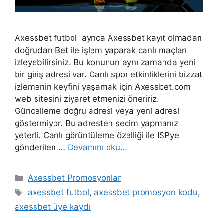
Axessbet futbol ayrıca Axessbet kayıt olmadan
doğrudan Bet ile işlem yaparak canlı maçları
izleyebilirsiniz. Bu konunun aynı zamanda yeni
bir giriş adresi var. Canlı spor etkinliklerini bizzat
izlemenin keyfini yaşamak için Axessbet.com
web sitesini ziyaret etmenizi öneririz.
Güncelleme doğru adresi veya yeni adresi
göstermiyor. Bu adresten seçim yapmanız
yeterli. Canlı görüntüleme özelliği ile ISPye
gönderilen …
Devamını oku…
Kategoriler
Axessbet Promosyonlar
Etiketler
axessbet futbol
,
axessbet promosyon kodu
,
axessbet üye kaydı