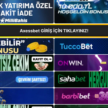
Axessbet GİRİŞ İÇİN TIKLAYINIZ!