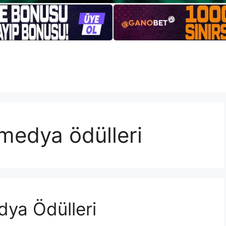
medya ödülleri
ya Ödülleri