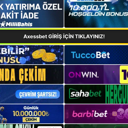
Axessbet GİRİŞ İÇİN TIKLAYINIZ!