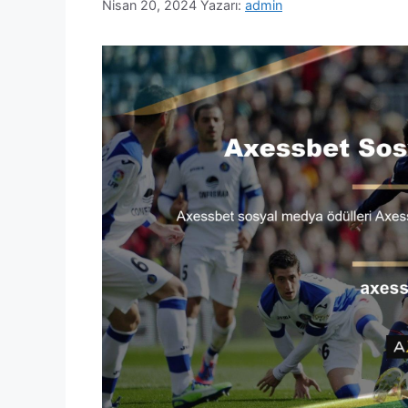
Nisan 20, 2024
Yazarı:
admin