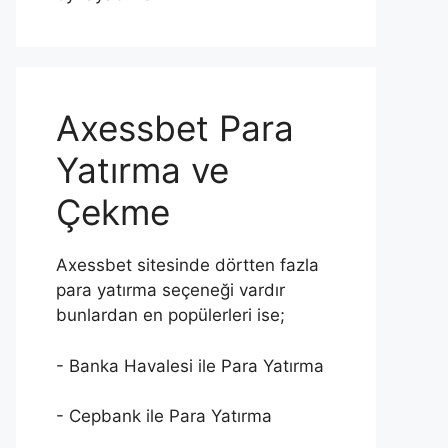
Axessbet Para
Yatırma ve
Çekme
Axessbet sitesinde dörtten fazla
para yatırma seçeneği vardır
bunlardan en popülerleri ise;
- Banka Havalesi ile Para Yatırma
- Cepbank ile Para Yatırma