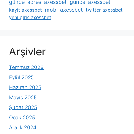
güncel adresi axessbet
güncel axessbet
mobil axessbet
kayit axessbet
twitter axessbet
yeni giris axessbet
Arşivler
Temmuz 2026
Eylül 2025
Haziran 2025
Mayıs 2025
Şubat 2025
Ocak 2025
Aralık 2024