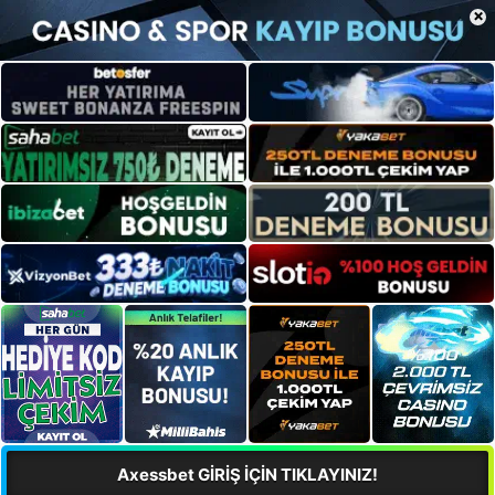
×
Axessbet GİRİŞ İÇİN TIKLAYINIZ!