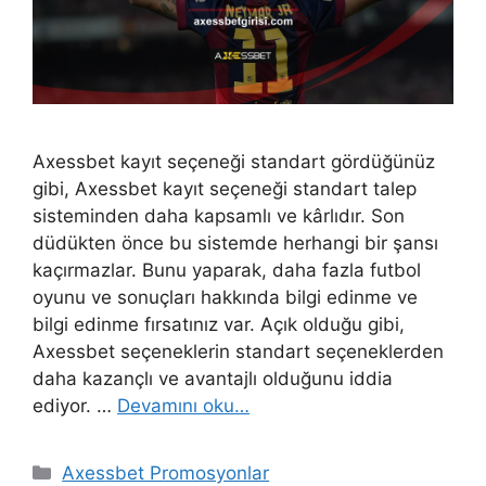
Axessbet kayıt seçeneği standart gördüğünüz
gibi, Axessbet kayıt seçeneği standart talep
sisteminden daha kapsamlı ve kârlıdır. Son
düdükten önce bu sistemde herhangi bir şansı
kaçırmazlar. Bunu yaparak, daha fazla futbol
oyunu ve sonuçları hakkında bilgi edinme ve
bilgi edinme fırsatınız var. Açık olduğu gibi,
Axessbet seçeneklerin standart seçeneklerden
daha kazançlı ve avantajlı olduğunu iddia
ediyor. …
Devamını oku…
Kategoriler
Axessbet Promosyonlar