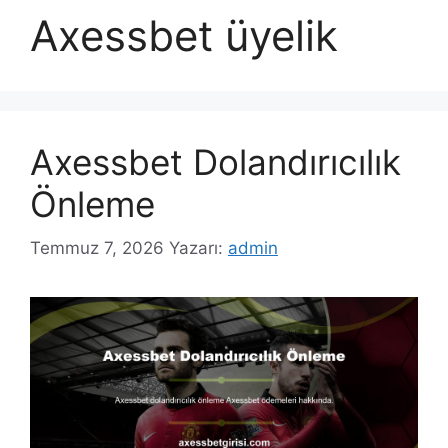
Axessbet üyelik
Axessbet Dolandırıcılık
Önleme
Temmuz 7, 2026
Yazarı:
admin