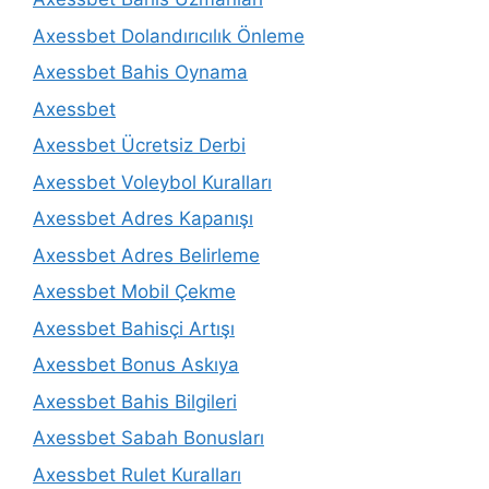
Axessbet Dolandırıcılık Önleme
Axessbet Bahis Oynama
Axessbet
Axessbet Ücretsiz Derbi
Axessbet Voleybol Kuralları
Axessbet Adres Kapanışı
Axessbet Adres Belirleme
Axessbet Mobil Çekme
Axessbet Bahisçi Artışı
Axessbet Bonus Askıya
Axessbet Bahis Bilgileri
Axessbet Sabah Bonusları
Axessbet Rulet Kuralları