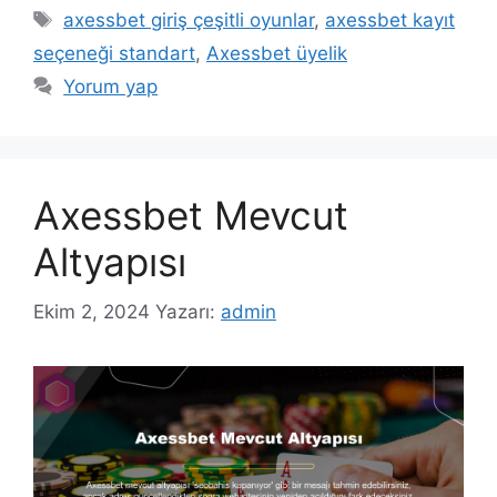
Etiketler
axessbet giriş çeşitli oyunlar
,
axessbet kayıt
seçeneği standart
,
Axessbet üyelik
Yorum yap
Axessbet Mevcut
Altyapısı
Ekim 2, 2024
Yazarı:
admin