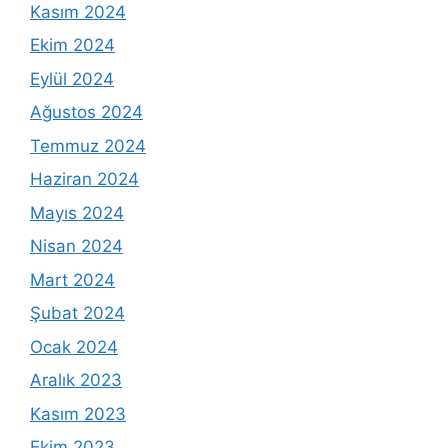
Kasım 2024
Ekim 2024
Eylül 2024
Ağustos 2024
Temmuz 2024
Haziran 2024
Mayıs 2024
Nisan 2024
Mart 2024
Şubat 2024
Ocak 2024
Aralık 2023
Kasım 2023
Ekim 2023