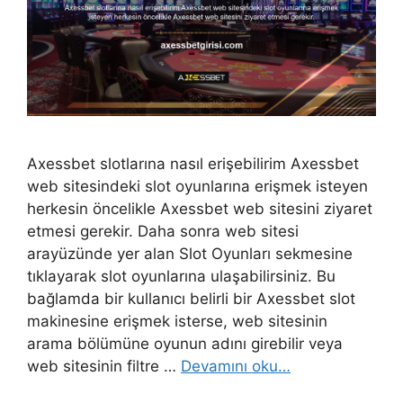
Axessbet slotlarına nasıl erişebilirim Axessbet
web sitesindeki slot oyunlarına erişmek isteyen
herkesin öncelikle Axessbet web sitesini ziyaret
etmesi gerekir. Daha sonra web sitesi
arayüzünde yer alan Slot Oyunları sekmesine
tıklayarak slot oyunlarına ulaşabilirsiniz. Bu
bağlamda bir kullanıcı belirli bir Axessbet slot
makinesine erişmek isterse, web sitesinin
arama bölümüne oyunun adını girebilir veya
web sitesinin filtre …
Devamını oku…