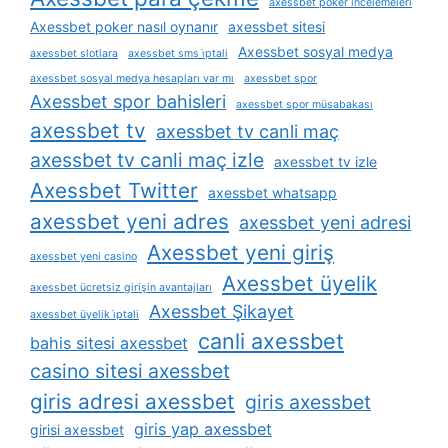
axessbet poker incelemeleri
Axessbet poker nasıl oynanır
axessbet sitesi
Axessbet sosyal medya
axessbet slotlara
axessbet sms i̇ptali
axessbet sosyal medya hesapları var mı
axessbet spor
Axessbet spor bahisleri
axessbet spor müsabakası
axessbet tv
axessbet tv canli maç
axessbet tv canli maç izle
axessbet tv izle
Axessbet Twitter
axessbet whatsapp
axessbet yeni adres
axessbet yeni adresi
Axessbet yeni giriş
axessbet yeni casino
Axessbet üyelik
axessbet ücretsiz girişin avantajları
Axessbet Şikayet
axessbet üyelik i̇ptali
canli axessbet
bahis sitesi axessbet
casino sitesi axessbet
giris adresi axessbet
giris axessbet
giris yap axessbet
girisi axessbet