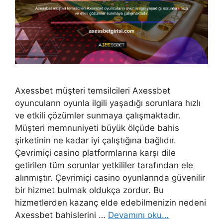
Axessbet müşteri temsilcileri Axessbet
oyuncuların oyunla ilgili yaşadığı sorunlara hızlı
ve etkili çözümler sunmaya çalışmaktadır.
Müşteri memnuniyeti büyük ölçüde bahis
şirketinin ne kadar iyi çalıştığına bağlıdır.
Çevrimiçi casino platformlarına karşı dile
getirilen tüm sorunlar yetkililer tarafından ele
alınmıştır. Çevrimiçi casino oyunlarında güvenilir
bir hizmet bulmak oldukça zordur. Bu
hizmetlerden kazanç elde edebilmenizin nedeni
Axessbet bahislerini …
Devamını oku…