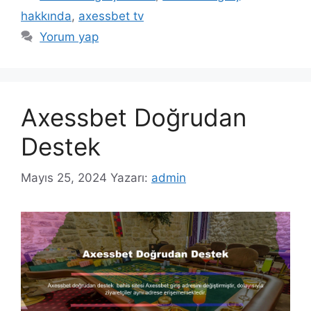
hakkında
,
axessbet tv
Yorum yap
Axessbet Doğrudan
Destek
Mayıs 25, 2024
Yazarı:
admin