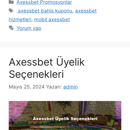
Kategoriler
Axessbet Promosyonlar
Etiketler
axessbet bahis kuponu
,
axessbet
hizmetleri
,
mobil axessbet
Yorum yap
Axessbet Üyelik
Seçenekleri
Mayıs 25, 2024
Yazarı:
admin