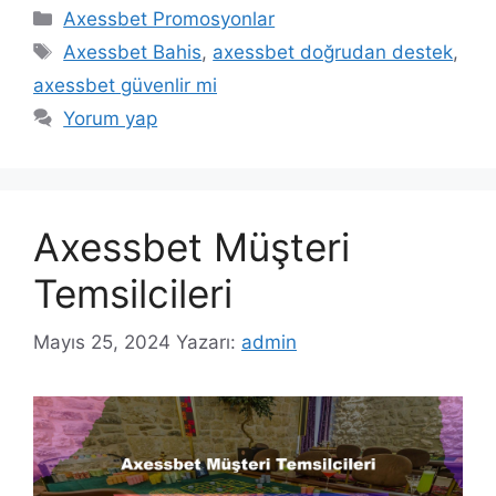
Kategoriler
Axessbet Promosyonlar
Etiketler
Axessbet Bahis
,
axessbet doğrudan destek
,
axessbet güvenlir mi
Yorum yap
Axessbet Müşteri
Temsilcileri
Mayıs 25, 2024
Yazarı:
admin