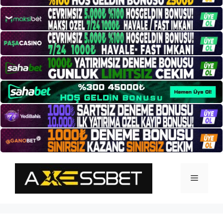
İçeriğe
atla
Menü