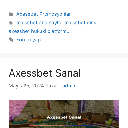
Kategoriler
Axessbet Promosyonlar
Etiketler
axessbet ana sayfa
,
axessbet girişi
,
axessbet hukuki platformu
Yorum yap
Axessbet Sanal
Mayıs 25, 2024
Yazarı:
admin