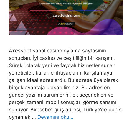
Axessbet sanal casino oylama sayfasının
sonuçları. İyi casino ve çeşitliliğin bir karışımı.
Sürekli olarak yeni ve faydalı hizmetler sunan
yöneticiler, kullanıcı ihtiyaçlarını karşılamaya
çalışan ideal adreslerdir. Bu adrese üye olarak
birçok avantaja ulaşabilirsiniz. Bu adres en
güncel yazılım sürümlerini, ek seçenekleri ve
gerçek zamanlı mobil sonuçları görme şansını
sunuyor. Axessbet giriş adresi, Türkiye’de bahis
oynamak …
Devamını oku…