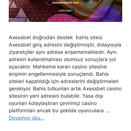
Axessbet doğrudan destek bahis sitesi
Axessbet giriş adresini değiştirmiştir, dolayısıyla
ziyaretçiler aynı adrese erişememektedir. Aynı
adresin kullanılmaması olumsuz sonuçlara yol
açacaktır. Mahkeme kararı casino sitesine
erişimin engellenmesiyle sonuçlandı. Bahis
siteleri kapatıldığı için adreslerini değiştirmeleri
gerekiyor. Bahis tutkunları artık Axessbet casino
sitesinin yeni adresini bulabilir. Yasa dışı
oyunları kolaylaştıran çevrimiçi casino
platformları ancak bu şekilde oyunculara …
Devamını oku…