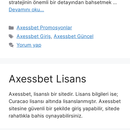
stratejinin önemli bir detayından bahsetmek …
Devamını oku…
Kategoriler
Axessbet Promosyonlar
Etiketler
Axessbet Giriş
,
Axessbet Güncel
Yorum yap
Axessbet Lisans
Axessbet, lisanslı bir sitedir. Lisans bilgileri ise;
Curacao lisansı altında lisanslanmıştır. Axessbet
sitesine güvenli bir şekilde giriş yapabilir, sitede
rahatlıkla bahis oynayabilirsiniz.