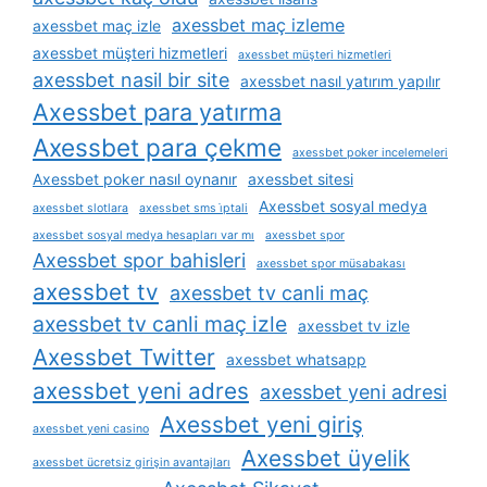
axessbet maç izleme
axessbet maç izle
axessbet müşteri hizmetleri
axessbet müşteri hizmetleri
axessbet nasil bir site
axessbet nasıl yatırım yapılır
Axessbet para yatırma
Axessbet para çekme
axessbet poker incelemeleri
Axessbet poker nasıl oynanır
axessbet sitesi
Axessbet sosyal medya
axessbet slotlara
axessbet sms i̇ptali
axessbet sosyal medya hesapları var mı
axessbet spor
Axessbet spor bahisleri
axessbet spor müsabakası
axessbet tv
axessbet tv canli maç
axessbet tv canli maç izle
axessbet tv izle
Axessbet Twitter
axessbet whatsapp
axessbet yeni adres
axessbet yeni adresi
Axessbet yeni giriş
axessbet yeni casino
Axessbet üyelik
axessbet ücretsiz girişin avantajları