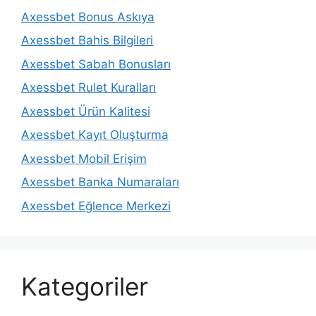
Axessbet Bonus Askıya
Axessbet Bahis Bilgileri
Axessbet Sabah Bonusları
Axessbet Rulet Kuralları
Axessbet Ürün Kalitesi
Axessbet Kayıt Oluşturma
Axessbet Mobil Erişim
Axessbet Banka Numaraları
Axessbet Eğlence Merkezi
Kategoriler