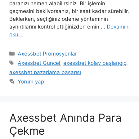
paranızı hemen alabilirsiniz. Bir işlemin
geçmesini bekliyorsanız, bir saat kadar sürebilir.
Beklerken, seçtiğiniz ödeme yönteminin
ayrıntılarını kontrol ettiğinizden emin …
Devamını
oku…
Kategoriler
Axessbet Promosyonlar
Etiketler
Axessbet Güncel
,
axessbet kolay başlangıç
,
axessbet pazarlama başarısı
Yorum yap
Axessbet Anında Para
Çekme