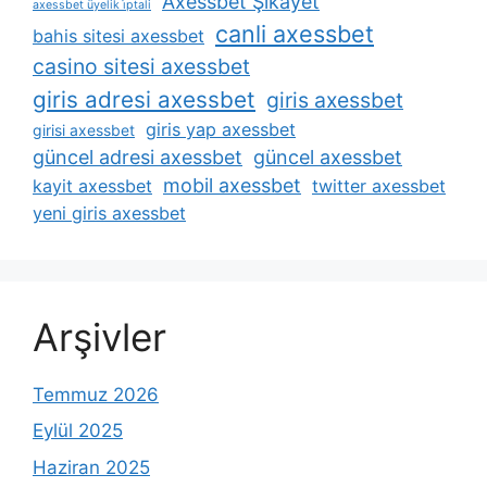
Axessbet Şikayet
axessbet üyelik i̇ptali
canli axessbet
bahis sitesi axessbet
casino sitesi axessbet
giris adresi axessbet
giris axessbet
giris yap axessbet
girisi axessbet
güncel adresi axessbet
güncel axessbet
mobil axessbet
kayit axessbet
twitter axessbet
yeni giris axessbet
Arşivler
Temmuz 2026
Eylül 2025
Haziran 2025