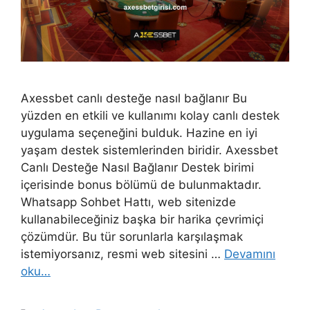
Axessbet canlı desteğe nasıl bağlanır Bu
yüzden en etkili ve kullanımı kolay canlı destek
uygulama seçeneğini bulduk. Hazine en iyi
yaşam destek sistemlerinden biridir. Axessbet
Canlı Desteğe Nasıl Bağlanır Destek birimi
içerisinde bonus bölümü de bulunmaktadır.
Whatsapp Sohbet Hattı, web sitenizde
kullanabileceğiniz başka bir harika çevrimiçi
çözümdür. Bu tür sorunlarla karşılaşmak
istemiyorsanız, resmi web sitesini …
Devamını
oku…