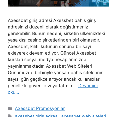
Axessbet giriş adresi Axessbet bahis giriş
adresinizi düzenli olarak değiştirmeniz
gerekebilir. Bunun nedeni, şirketin ülkemizdeki
yasa dışı casino şirketlerinden biri olmasıdır.
Axessbet, kilitli kutunun sonuna bir sayı
ekleyerek devam ediyor. Güncel Axessbet
kursları sosyal medya hesaplarımızda
yayınlanmaktadır. Axessbet Web Siteleri
Günümüzde birbiriyle yarışan bahis sitelerinin
sayısı gün geçtikçe artıyor ancak kullanıcılar
genellikle güvenilir veya tatmin …
Devamını
oku…
Kategoriler
Axessbet Promosyonlar
Etiketler
axessbet giriş adresi
,
axessbet web siteleri
,