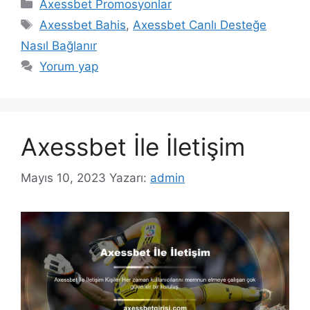
Kategoriler
Axessbet Promosyonlar
Etiketler
Axessbet Bahis
,
Axessbet Canlı Desteğe
Nasıl Bağlanır
Yorum yap
Axessbet İle İletişim
Mayıs 10, 2023
Yazarı:
admin