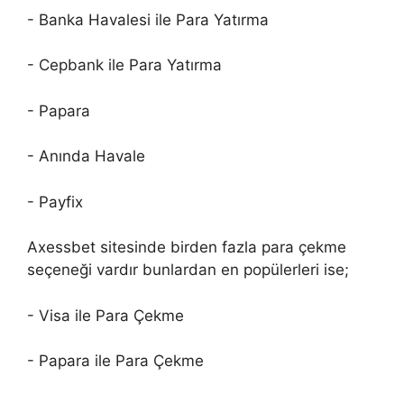
- Banka Havalesi ile Para Yatırma
- Cepbank ile Para Yatırma
- Papara
- Anında Havale
- Payfix
Axessbet sitesinde birden fazla para çekme
seçeneği vardır bunlardan en popülerleri ise;
- Visa ile Para Çekme
- Papara ile Para Çekme