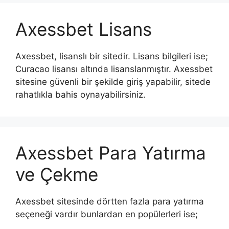
Axessbet Lisans
Axessbet, lisanslı bir sitedir. Lisans bilgileri ise;
Curacao lisansı altında lisanslanmıştır. Axessbet
sitesine güvenli bir şekilde giriş yapabilir, sitede
rahatlıkla bahis oynayabilirsiniz.
Axessbet Para Yatırma
ve Çekme
Axessbet sitesinde dörtten fazla para yatırma
seçeneği vardır bunlardan en popülerleri ise;