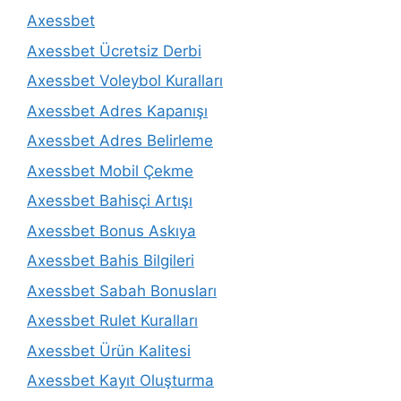
Axessbet
Axessbet Ücretsiz Derbi
Axessbet Voleybol Kuralları
Axessbet Adres Kapanışı
Axessbet Adres Belirleme
Axessbet Mobil Çekme
Axessbet Bahisçi Artışı
Axessbet Bonus Askıya
Axessbet Bahis Bilgileri
Axessbet Sabah Bonusları
Axessbet Rulet Kuralları
Axessbet Ürün Kalitesi
Axessbet Kayıt Oluşturma