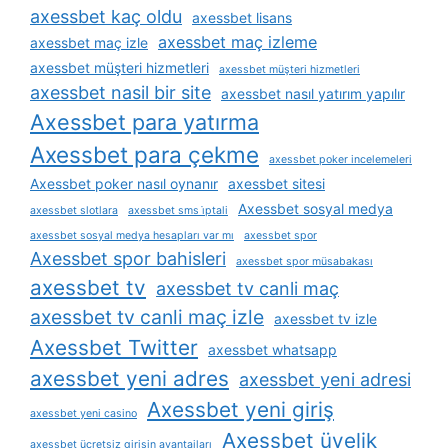
axessbet kaç oldu
axessbet lisans
axessbet maç izleme
axessbet maç izle
axessbet müşteri hizmetleri
axessbet müşteri hizmetleri
axessbet nasil bir site
axessbet nasıl yatırım yapılır
Axessbet para yatırma
Axessbet para çekme
axessbet poker incelemeleri
Axessbet poker nasıl oynanır
axessbet sitesi
Axessbet sosyal medya
axessbet slotlara
axessbet sms i̇ptali
axessbet sosyal medya hesapları var mı
axessbet spor
Axessbet spor bahisleri
axessbet spor müsabakası
axessbet tv
axessbet tv canli maç
axessbet tv canli maç izle
axessbet tv izle
Axessbet Twitter
axessbet whatsapp
axessbet yeni adres
axessbet yeni adresi
Axessbet yeni giriş
axessbet yeni casino
Axessbet üyelik
axessbet ücretsiz girişin avantajları