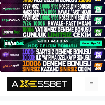
İçeriğe
atla
Menü