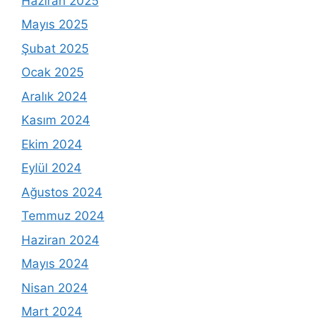
Haziran 2025
Mayıs 2025
Şubat 2025
Ocak 2025
Aralık 2024
Kasım 2024
Ekim 2024
Eylül 2024
Ağustos 2024
Temmuz 2024
Haziran 2024
Mayıs 2024
Nisan 2024
Mart 2024