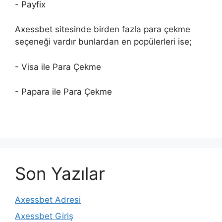
- Payfix
Axessbet sitesinde birden fazla para çekme
seçeneği vardır bunlardan en popülerleri ise;
- Visa ile Para Çekme
- Papara ile Para Çekme
Son Yazılar
Axessbet Adresi
Axessbet Giriş