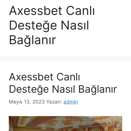
Axessbet Canlı
Desteğe Nasıl
Bağlanır
Axessbet Canlı
Desteğe Nasıl Bağlanır
Mayıs 13, 2023
Yazarı:
admin