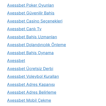
Axessbet Poker Oyunları
Axessbet Güvenilir Bahis
Axessbet Casino Seçenekleri
Axessbet Canlı Tv
Axessbet Bahis Uzmanları
Axessbet Dolandırıcılık Önleme
Axessbet Bahis Oynama
Axessbet
Axessbet Ücretsiz Derbi
Axessbet Voleybol Kuralları
Axessbet Adres Kapanışı
Axessbet Adres Belirleme
Axessbet Mobil Çekme