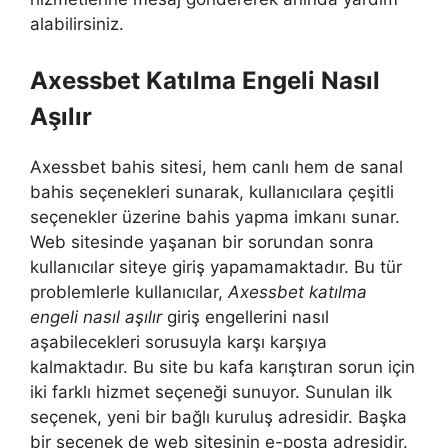
alabilirsiniz.
Axessbet Katılma Engeli Nasıl
Aşılır
Axessbet bahis sitesi, hem canlı hem de sanal
bahis seçenekleri sunarak, kullanıcılara çeşitli
seçenekler üzerine bahis yapma imkanı sunar.
Web sitesinde yaşanan bir sorundan sonra
kullanıcılar siteye giriş yapamamaktadır. Bu tür
problemlerle kullanıcılar,
Axessbet katılma
engeli nasıl aşılır
giriş engellerini nasıl
aşabilecekleri sorusuyla karşı karşıya
kalmaktadır. Bu site bu kafa karıştıran sorun için
iki farklı hizmet seçeneği sunuyor. Sunulan ilk
seçenek, yeni bir bağlı kuruluş adresidir. Başka
bir seçenek de web sitesinin e-posta adresidir.