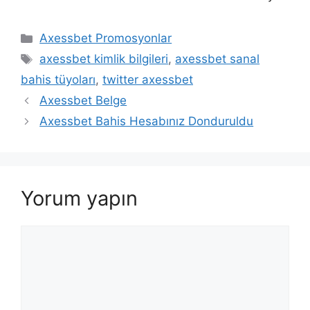
Kategoriler
Axessbet Promosyonlar
Etiketler
axessbet kimlik bilgileri
,
axessbet sanal
bahis tüyoları
,
twitter axessbet
Axessbet Belge
Axessbet Bahis Hesabınız Donduruldu
Yorum yapın
Yorum