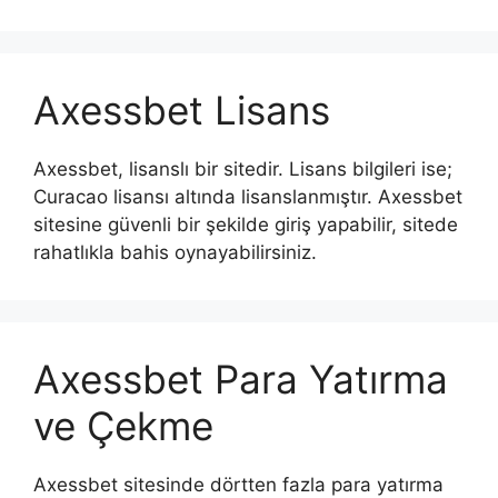
Axessbet Lisans
Axessbet, lisanslı bir sitedir. Lisans bilgileri ise;
Curacao lisansı altında lisanslanmıştır. Axessbet
sitesine güvenli bir şekilde giriş yapabilir, sitede
rahatlıkla bahis oynayabilirsiniz.
Axessbet Para Yatırma
ve Çekme
Axessbet sitesinde dörtten fazla para yatırma