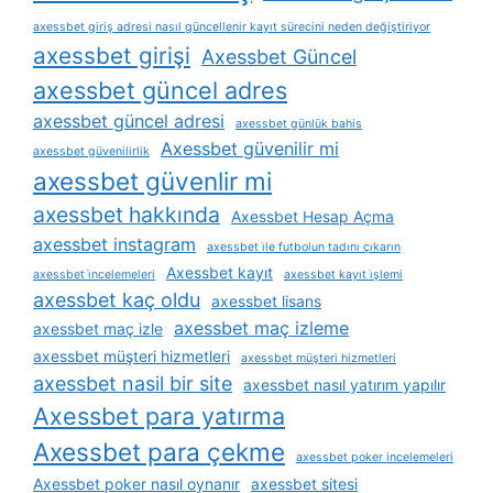
axessbet giriş adresi nasıl güncellenir kayıt sürecini neden değiştiriyor
axessbet girişi
Axessbet Güncel
axessbet güncel adres
axessbet güncel adresi
axessbet günlük bahis
Axessbet güvenilir mi
axessbet güvenilirlik
axessbet güvenlir mi
axessbet hakkında
Axessbet Hesap Açma
axessbet instagram
axessbet i̇le futbolun tadını çıkarın
Axessbet kayıt
axessbet i̇ncelemeleri
axessbet kayıt i̇şlemi
axessbet kaç oldu
axessbet lisans
axessbet maç izleme
axessbet maç izle
axessbet müşteri hizmetleri
axessbet müşteri hizmetleri
axessbet nasil bir site
axessbet nasıl yatırım yapılır
Axessbet para yatırma
Axessbet para çekme
axessbet poker incelemeleri
Axessbet poker nasıl oynanır
axessbet sitesi