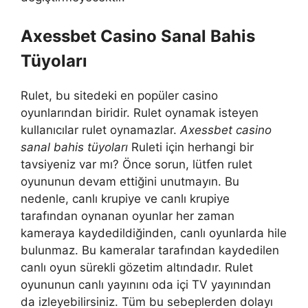
Axessbet Casino Sanal Bahis
Tüyoları
Rulet, bu sitedeki en popüler casino
oyunlarından biridir. Rulet oynamak isteyen
kullanıcılar rulet oynamazlar.
Axessbet casino
sanal bahis tüyoları
Ruleti için herhangi bir
tavsiyeniz var mı? Önce sorun, lütfen rulet
oyununun devam ettiğini unutmayın. Bu
nedenle, canlı krupiye ve canlı krupiye
tarafından oynanan oyunlar her zaman
kameraya kaydedildiğinden, canlı oyunlarda hile
bulunmaz. Bu kameralar tarafından kaydedilen
canlı oyun sürekli gözetim altındadır. Rulet
oyununun canlı yayınını oda içi TV yayınından
da izleyebilirsiniz. Tüm bu sebeplerden dolayı