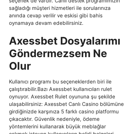
seçenek de vardır. Canlı destek programımızın
sağladığı müşteri hizmetleri ile sorularınıza
anında cevap verilir ve eskisi gibi bahis
oynamaya devam edebilirsiniz.
Axessbet Dosyalarımı
Göndermezsem Ne
Olur
Kullanıcı programı bu seçeneklerden biri ile
çalıştırabilir.Bazı Axessbet kullanıcıları rulet
oynuyor. Axessbet Rulet oyununa şu şekilde
ulaşabilirsiniz: Axessbet Canlı Casino bölümüne
girdiğinizde karşınıza 5 farklı casino platformu
çıkacaktır. Güvenlik nedeniyle, ödeme
yöntemlerini kullanarak büyük meblağlar