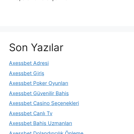
Son Yazılar
Axessbet Adresi
Axessbet Giriş
Axessbet Poker Oyunları
Axessbet Güvenilir Bahis
Axessbet Casino Seçenekleri
Axessbet Canlı Tv
Axessbet Bahis Uzmanları
Axessbet Dolandırıcılık Önleme