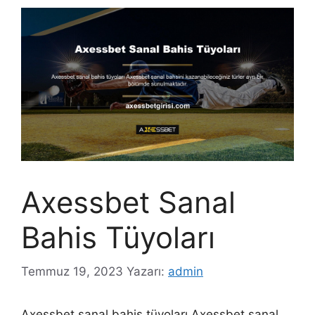
Axessbet Sanal
Bahis Tüyoları
Temmuz 19, 2023
Yazarı:
admin
Axessbet sanal bahis tüyoları Axessbet sanal