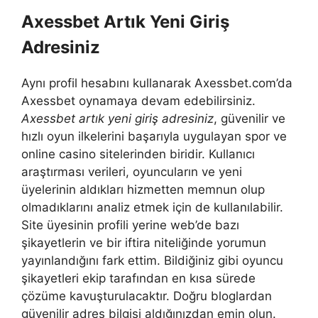
Axessbet Artık Yeni Giriş
Adresiniz
Aynı profil hesabını kullanarak Axessbet.com’da
Axessbet oynamaya devam edebilirsiniz.
Axessbet artık yeni giriş adresiniz
, güvenilir ve
hızlı oyun ilkelerini başarıyla uygulayan spor ve
online casino sitelerinden biridir. Kullanıcı
araştırması verileri, oyuncuların ve yeni
üyelerinin aldıkları hizmetten memnun olup
olmadıklarını analiz etmek için de kullanılabilir.
Site üyesinin profili yerine web’de bazı
şikayetlerin ve bir iftira niteliğinde yorumun
yayınlandığını fark ettim. Bildiğiniz gibi oyuncu
şikayetleri ekip tarafından en kısa sürede
çözüme kavuşturulacaktır. Doğru bloglardan
güvenilir adres bilgisi aldığınızdan emin olun.