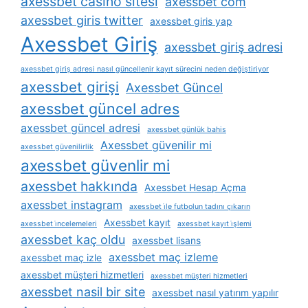
axessbet casino sitesi
axessbet com
axessbet giris twitter
axessbet giris yap
Axessbet Giriş
axessbet giriş adresi
axessbet giriş adresi nasıl güncellenir kayıt sürecini neden değiştiriyor
axessbet girişi
Axessbet Güncel
axessbet güncel adres
axessbet güncel adresi
axessbet günlük bahis
Axessbet güvenilir mi
axessbet güvenilirlik
axessbet güvenlir mi
axessbet hakkında
Axessbet Hesap Açma
axessbet instagram
axessbet i̇le futbolun tadını çıkarın
Axessbet kayıt
axessbet i̇ncelemeleri
axessbet kayıt i̇şlemi
axessbet kaç oldu
axessbet lisans
axessbet maç izleme
axessbet maç izle
axessbet müşteri hizmetleri
axessbet müşteri hizmetleri
axessbet nasil bir site
axessbet nasıl yatırım yapılır