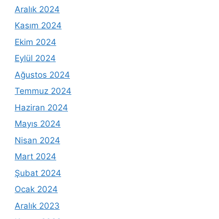
Aralık 2024
Kasım 2024
Ekim 2024
Eylül 2024
Ağustos 2024
Temmuz 2024
Haziran 2024
Mayıs 2024
Nisan 2024
Mart 2024
Şubat 2024
Ocak 2024
Aralık 2023