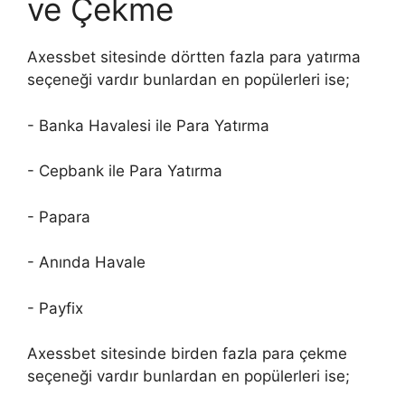
ve Çekme
Axessbet sitesinde dörtten fazla para yatırma
seçeneği vardır bunlardan en popülerleri ise;
- Banka Havalesi ile Para Yatırma
- Cepbank ile Para Yatırma
- Papara
- Anında Havale
- Payfix
Axessbet sitesinde birden fazla para çekme
seçeneği vardır bunlardan en popülerleri ise;