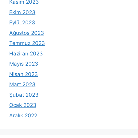
Kasım 2023
Ekim 2023
Eylül 2023
Ağustos 2023
Temmuz 2023
Haziran 2023
Mayıs 2023
Nisan 2023
Mart 2023
Şubat 2023
Ocak 2023
Aralık 2022