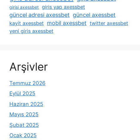
giris yap axessbet
girisi axessbet
güncel adresi axessbet
güncel axessbet
mobil axessbet
kayit axessbet
twitter axessbet
yeni giris axessbet
Arşivler
Temmuz 2026
Eylül 2025
Haziran 2025
Mayıs 2025
Şubat 2025
Ocak 2025