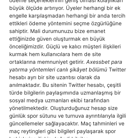
ödeme seçeneklerinin geniş olması kolaylıkları
büyük ölçüde artırıyor. Üyeler herhangi bir ek
engelle karşılaşmadan herhangi bir anda tercih
ettikleri ödeme yöntemini seçme özgürlüğüne
sahiptir. Mali durumunuzu bize emanet
ettiğinizde güven oluşturmak en büyük
önceliğimizdir. Güçlü ve kalıcı müşteri ilişkileri
kurmak hem kullanıcılara hem de site
ortaklarına memnuniyet getirir.
Axessbet para
yatırma yöntemleri canlı şikâyet bölümü
Twitter
hesabı ayrı bir site uzantısı olarak da
anılmaktadır. Bu sitenin Twitter hesabı, çeşitli
türde bilgilerin paylaşımında uzmanlaşmış bir
sosyal medya uzmanları ekibi tarafından
yönetilmektedir. Oluşturduğunuz hesap size
günlük spor sütunu ve turnuva ayrıntılarıyla ilgili
güncellemeler sağlayacaktır. Maç tahminleri ve
maç reytingleri gibi bilgileri paylaşarak spor