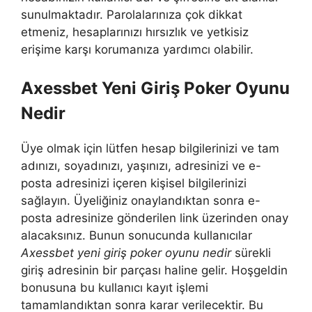
sunulmaktadır. Parolalarınıza çok dikkat
etmeniz, hesaplarınızı hırsızlık ve yetkisiz
erişime karşı korumanıza yardımcı olabilir.
Axessbet Yeni Giriş Poker Oyunu
Nedir
Üye olmak için lütfen hesap bilgilerinizi ve tam
adınızı, soyadınızı, yaşınızı, adresinizi ve e-
posta adresinizi içeren kişisel bilgilerinizi
sağlayın. Üyeliğiniz onaylandıktan sonra e-
posta adresinize gönderilen link üzerinden onay
alacaksınız. Bunun sonucunda kullanıcılar
Axessbet yeni giriş poker oyunu nedir
sürekli
giriş adresinin bir parçası haline gelir. Hoşgeldin
bonusuna bu kullanıcı kayıt işlemi
tamamlandıktan sonra karar verilecektir. Bu