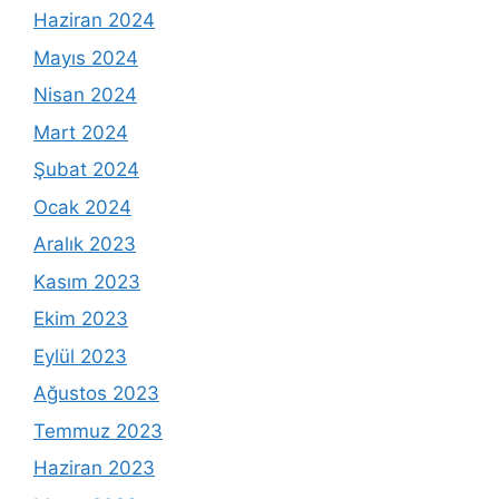
Haziran 2024
Mayıs 2024
Nisan 2024
Mart 2024
Şubat 2024
Ocak 2024
Aralık 2023
Kasım 2023
Ekim 2023
Eylül 2023
Ağustos 2023
Temmuz 2023
Haziran 2023