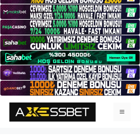
İçeriğe
atla
Menü