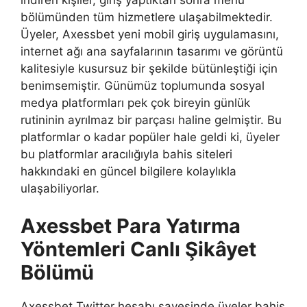
bölümünden tüm hizmetlere ulaşabilmektedir.
Üyeler, Axessbet yeni mobil giriş uygulamasını,
internet ağı ana sayfalarının tasarımı ve görüntü
kalitesiyle kusursuz bir şekilde bütünleştiği için
benimsemiştir. Günümüz toplumunda sosyal
medya platformları pek çok bireyin günlük
rutininin ayrılmaz bir parçası haline gelmiştir. Bu
platformlar o kadar popüler hale geldi ki, üyeler
bu platformlar aracılığıyla bahis siteleri
hakkındaki en güncel bilgilere kolaylıkla
ulaşabiliyorlar.
Axessbet Para Yatırma
Yöntemleri Canlı Şikâyet
Bölümü
Axessbet Twitter hesabı sayesinde üyeler bahis