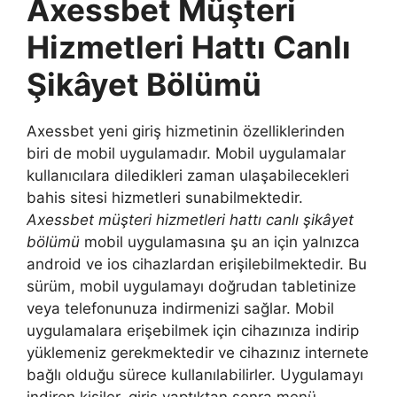
Axessbet Müşteri
Hizmetleri Hattı Canlı
Şikâyet Bölümü
Axessbet yeni giriş hizmetinin özelliklerinden
biri de mobil uygulamadır. Mobil uygulamalar
kullanıcılara diledikleri zaman ulaşabilecekleri
bahis sitesi hizmetleri sunabilmektedir.
Axessbet müşteri hizmetleri hattı canlı şikâyet
bölümü
mobil uygulamasına şu an için yalnızca
android ve ios cihazlardan erişilebilmektedir. Bu
sürüm, mobil uygulamayı doğrudan tabletinize
veya telefonunuza indirmenizi sağlar. Mobil
uygulamalara erişebilmek için cihazınıza indirip
yüklemeniz gerekmektedir ve cihazınız internete
bağlı olduğu sürece kullanılabilirler. Uygulamayı
indiren kişiler, giriş yaptıktan sonra menü