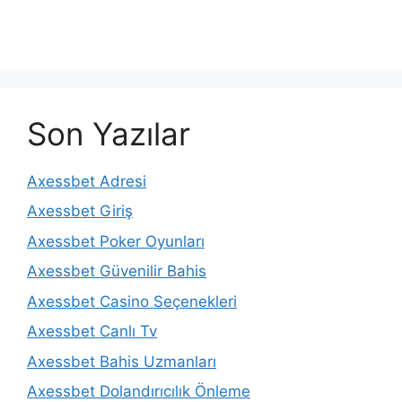
Son Yazılar
Axessbet Adresi
Axessbet Giriş
Axessbet Poker Oyunları
Axessbet Güvenilir Bahis
Axessbet Casino Seçenekleri
Axessbet Canlı Tv
Axessbet Bahis Uzmanları
Axessbet Dolandırıcılık Önleme