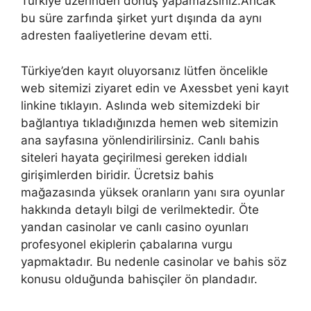
Türkiye üzerinden dönüş yapamazsınız.Ancak
bu süre zarfında şirket yurt dışında da aynı
adresten faaliyetlerine devam etti.
Türkiye’den kayıt oluyorsanız lütfen öncelikle
web sitemizi ziyaret edin ve Axessbet yeni kayıt
linkine tıklayın. Aslında web sitemizdeki bir
bağlantıya tıkladığınızda hemen web sitemizin
ana sayfasına yönlendirilirsiniz. Canlı bahis
siteleri hayata geçirilmesi gereken iddialı
girişimlerden biridir. Ücretsiz bahis
mağazasında yüksek oranların yanı sıra oyunlar
hakkında detaylı bilgi de verilmektedir. Öte
yandan casinolar ve canlı casino oyunları
profesyonel ekiplerin çabalarına vurgu
yapmaktadır. Bu nedenle casinolar ve bahis söz
konusu olduğunda bahisçiler ön plandadır.