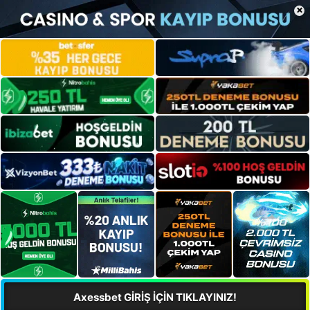
×
Axessbet GİRİŞ İÇİN TIKLAYINIZ!