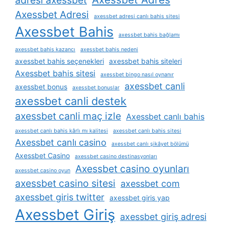
Axessbet Adresi
axessbet adresi canlı bahis sitesi
Axessbet Bahis
axessbet bahis bağlamı
axessbet bahis kazancı
axessbet bahis nedeni
axessbet bahis seçenekleri
axessbet bahis siteleri
Axessbet bahis sitesi
axessbet bingo nasıl oynanır
axessbet canli
axessbet bonus
axessbet bonuslar
axessbet canli destek
axessbet canli maç izle
Axessbet canlı bahis
axessbet canlı bahis kârlı mı kalitesi
axessbet canlı bahis sitesi
Axessbet canlı casino
axessbet canlı şikâyet bölümü
Axessbet Casino
axessbet casino destinasyonları
Axessbet casino oyunları
axessbet casino oyun
axessbet casino sitesi
axessbet com
axessbet giris twitter
axessbet giris yap
Axessbet Giriş
axessbet giriş adresi