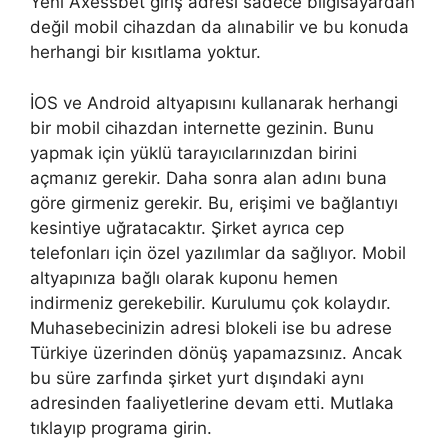
Yeni Axessbet giriş adresi sadece bilgisayardan
değil mobil cihazdan da alınabilir ve bu konuda
herhangi bir kısıtlama yoktur.
İOS ve Android altyapısını kullanarak herhangi
bir mobil cihazdan internette gezinin. Bunu
yapmak için yüklü tarayıcılarınızdan birini
açmanız gerekir. Daha sonra alan adını buna
göre girmeniz gerekir. Bu, erişimi ve bağlantıyı
kesintiye uğratacaktır. Şirket ayrıca cep
telefonları için özel yazılımlar da sağlıyor. Mobil
altyapınıza bağlı olarak kuponu hemen
indirmeniz gerekebilir. Kurulumu çok kolaydır.
Muhasebecinizin adresi blokeli ise bu adrese
Türkiye üzerinden dönüş yapamazsınız. Ancak
bu süre zarfında şirket yurt dışındaki aynı
adresinden faaliyetlerine devam etti. Mutlaka
tıklayıp programa girin.