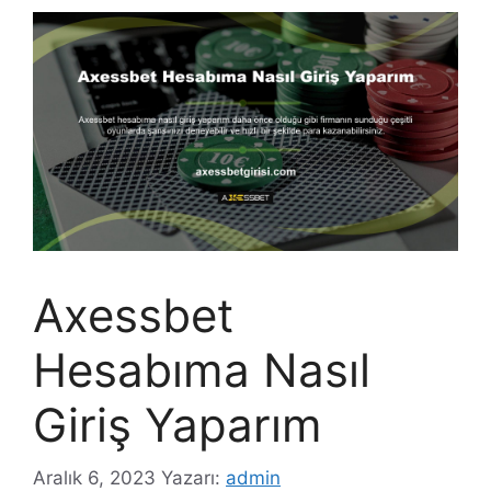
Axessbet
Hesabıma Nasıl
Giriş Yaparım
Aralık 6, 2023
Yazarı:
admin