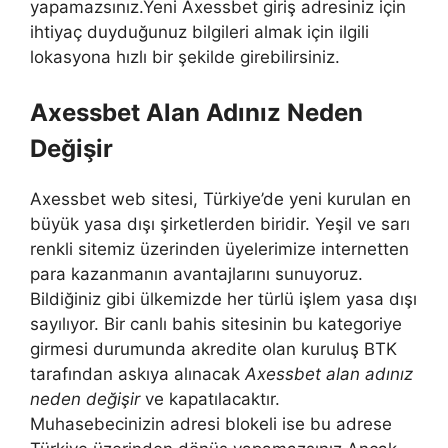
yapamazsınız.Yeni Axessbet giriş adresiniz için
ihtiyaç duyduğunuz bilgileri almak için ilgili
lokasyona hızlı bir şekilde girebilirsiniz.
Axessbet Alan Adınız Neden
Değişir
Axessbet web sitesi, Türkiye’de yeni kurulan en
büyük yasa dışı şirketlerden biridir. Yeşil ve sarı
renkli sitemiz üzerinden üyelerimize internetten
para kazanmanın avantajlarını sunuyoruz.
Bildiğiniz gibi ülkemizde her türlü işlem yasa dışı
sayılıyor. Bir canlı bahis sitesinin bu kategoriye
girmesi durumunda akredite olan kuruluş BTK
tarafından askıya alınacak
Axessbet alan adınız
neden değişir
ve kapatılacaktır.
Muhasebecinizin adresi blokeli ise bu adrese