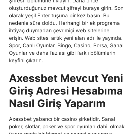
Şifresi” bölümüne tıklayın. Daha önce
oluşturduğunuz mevcut şifreyi buraya girin. Son
olarak yeşil Enter tuşuna bir kez basın. Bu
nedenle süre doldu. Herhangi bir ek programa
ihtiyaç duymadan çevrimiçi web sitelerine
erişin. Web sitesi artık yeni alan adı ile yayında.
Spor, Canlı Oyunlar, Bingo, Casino, Borsa, Sanal
Oyunlar ve daha fazlası gibi farklı bölümlerin
keyfini çıkarın.
Axessbet Mevcut Yeni
Giriş Adresi Hesabıma
Nasıl Giriş Yaparım
Axessbet yabancı bir casino şirketidir. Sanal
poker, slotlar, poker ve spor oyunları dahil olmak