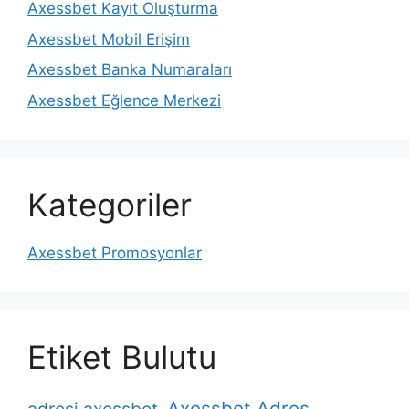
Axessbet Kayıt Oluşturma
Axessbet Mobil Erişim
Axessbet Banka Numaraları
Axessbet Eğlence Merkezi
Kategoriler
Axessbet Promosyonlar
Etiket Bulutu
Axessbet Adres
adresi axessbet