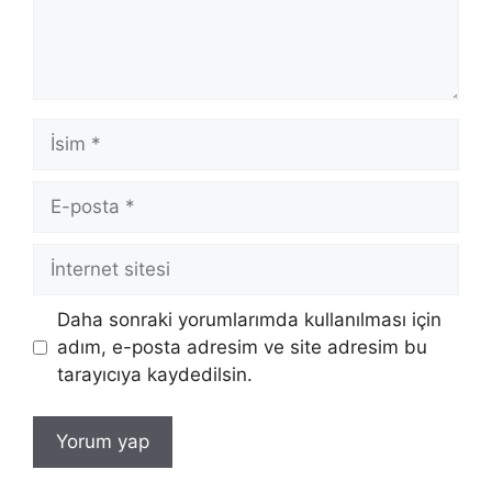
İsim
E-
posta
İnternet
sitesi
Daha sonraki yorumlarımda kullanılması için
adım, e-posta adresim ve site adresim bu
tarayıcıya kaydedilsin.