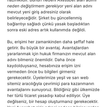
neden değiştirmem gerekiyor
yeni alan adını
mevcut yeni giriş adresiniz olarak
belirleyeceğidir. Şirket bu güncellenmiş
bağlantıyı sağladı çünkü yasak başladıktan
sonra eski adres artık kullanımda değildi.
Bu, erişimi her zamankinden daha şeffaf hale
getirir. Bu büyük bir avantaj. Avantajlardan
yararlanmak için hukuk firmanızın mevcut alan
adını bilmeniz önemlidir. Daha önce
kaydolduysanız, hesabınıza erişim izni
vermeden önce bu bilgileri girmeniz
gerekecektir. Üyelerimize yeşil ve sarı web
sitemiz aracılığıyla çevrimiçi para kazanmanın
avantajlarını sunuyoruz. Bildiğiniz gibi ülkemizde
her türlü ticaret yasadışı kabul ediliyor. Üye
değilseniz, bir hesap oluşturmanız gerekecektir.