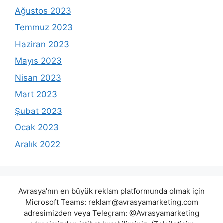
Ağustos 2023
Temmuz 2023
Haziran 2023
Mayıs 2023
Nisan 2023
Mart 2023
Şubat 2023
Ocak 2023
Aralık 2022
Avrasya'nın en büyük reklam platformunda olmak için
Microsoft Teams:
reklam@avrasyamarketing.com
adresimizden veya Telegram: @Avrasyamarketing