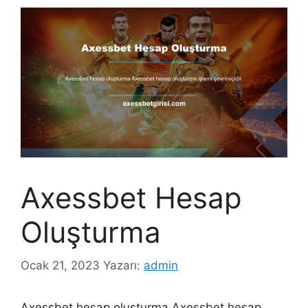
Axessbet Hesap
Oluşturma
Ocak 21, 2023
Yazarı:
admin
Axessbet hesap oluşturma Axessbet hesap