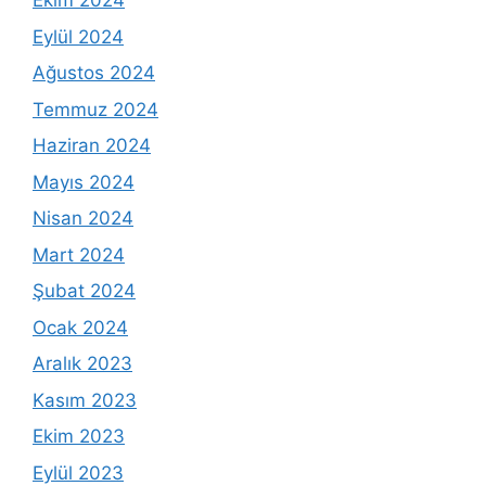
Ekim 2024
Eylül 2024
Ağustos 2024
Temmuz 2024
Haziran 2024
Mayıs 2024
Nisan 2024
Mart 2024
Şubat 2024
Ocak 2024
Aralık 2023
Kasım 2023
Ekim 2023
Eylül 2023