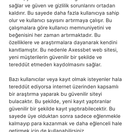
sağlar ve güven ve gizlilik sorunlarını ortadan
kaldırır. Bu sayede daha fazla kullanıcıya sahip
olur ve kullanıcı sayısını artırmaya çalışır. Bu
çalışmalara göre kullanıcı memnuniyetini ve
beğenisini her zaman artırmaktadır. Bu
özelliklere ve araştırmalara dayanarak kendini
kanıtlamıştır. Bu nedenle Axessbet web sitesi,
yeni müşterilerin güvenilir bir şekilde ve
tereddüt etmeden kaydolmasını sağlar.
Bazı kullanıcılar veya kayıt olmak isteyenler hala
tereddüt ediyorsa internet üzerinden kapsamlı
bir araştırma yaparak bu güvenilir siteyi
bulacaktır. Bu şekilde, yeni kayıt yaptıranlar
güvenilir bir şekilde kayıt yaptırabilecektir. Bu
sayede üye olduktan sonra sadece eğlenmekle
kalmayıp para kazanmak ve daha eğlenceli hale
getirmek için de kullanabilirsiniz.