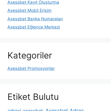
Axessbet Kayıt Oluşturma
Axessbet Mobil Erişim
Axessbet Banka Numaraları
Axessbet Eğlence Merkezi
Kategoriler
Axessbet Promosyonlar
Etiket Bulutu
Axessbet Adres
adresi axessbet