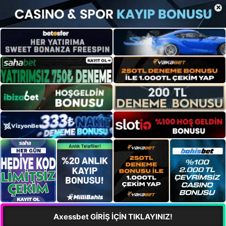
×
Axessbet GİRİŞ İÇİN TIKLAYINIZ!