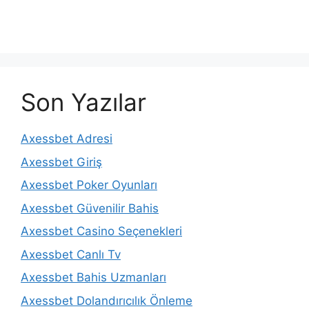
Son Yazılar
Axessbet Adresi
Axessbet Giriş
Axessbet Poker Oyunları
Axessbet Güvenilir Bahis
Axessbet Casino Seçenekleri
Axessbet Canlı Tv
Axessbet Bahis Uzmanları
Axessbet Dolandırıcılık Önleme