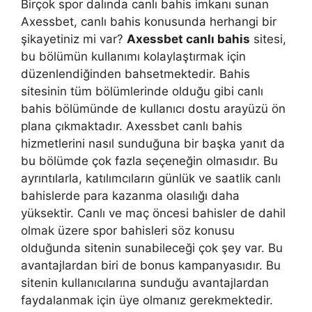
Birçok spor dalında canlı bahis imkanı sunan
Axessbet, canlı bahis konusunda herhangi bir
şikayetiniz mi var?
Axessbet canlı bahis
sitesi,
bu bölümün kullanımı kolaylaştırmak için
düzenlendiğinden bahsetmektedir. Bahis
sitesinin tüm bölümlerinde olduğu gibi canlı
bahis bölümünde de kullanıcı dostu arayüzü ön
plana çıkmaktadır. Axessbet canlı bahis
hizmetlerini nasıl sunduğuna bir başka yanıt da
bu bölümde çok fazla seçeneğin olmasıdır. Bu
ayrıntılarla, katılımcıların günlük ve saatlik canlı
bahislerde para kazanma olasılığı daha
yüksektir. Canlı ve maç öncesi bahisler de dahil
olmak üzere spor bahisleri söz konusu
olduğunda sitenin sunabileceği çok şey var. Bu
avantajlardan biri de bonus kampanyasıdır. Bu
sitenin kullanıcılarına sunduğu avantajlardan
faydalanmak için üye olmanız gerekmektedir.