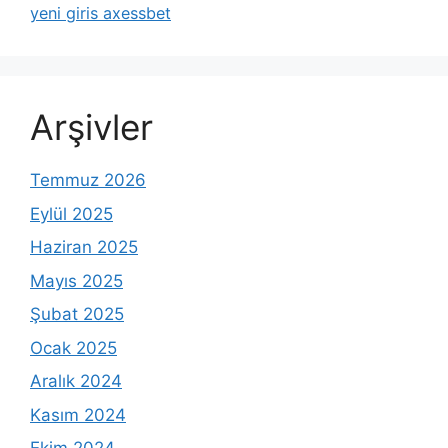
yeni giris axessbet
Arşivler
Temmuz 2026
Eylül 2025
Haziran 2025
Mayıs 2025
Şubat 2025
Ocak 2025
Aralık 2024
Kasım 2024