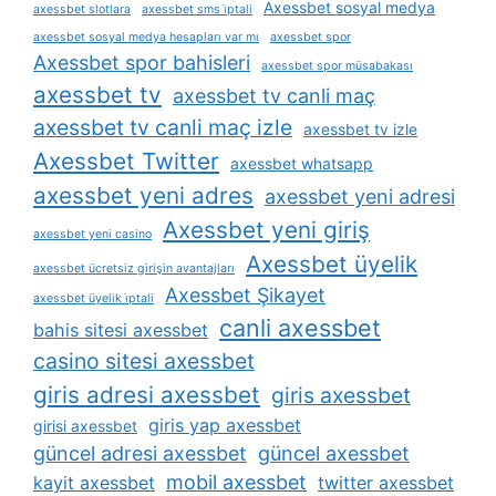
Axessbet sosyal medya
axessbet slotlara
axessbet sms i̇ptali
axessbet sosyal medya hesapları var mı
axessbet spor
Axessbet spor bahisleri
axessbet spor müsabakası
axessbet tv
axessbet tv canli maç
axessbet tv canli maç izle
axessbet tv izle
Axessbet Twitter
axessbet whatsapp
axessbet yeni adres
axessbet yeni adresi
Axessbet yeni giriş
axessbet yeni casino
Axessbet üyelik
axessbet ücretsiz girişin avantajları
Axessbet Şikayet
axessbet üyelik i̇ptali
canli axessbet
bahis sitesi axessbet
casino sitesi axessbet
giris adresi axessbet
giris axessbet
giris yap axessbet
girisi axessbet
güncel adresi axessbet
güncel axessbet
mobil axessbet
kayit axessbet
twitter axessbet