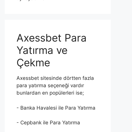
Axessbet Para
Yatırma ve
Çekme
Axessbet sitesinde dörtten fazla
para yatırma seçeneği vardır
bunlardan en popülerleri ise;
- Banka Havalesi ile Para Yatırma
- Cepbank ile Para Yatırma