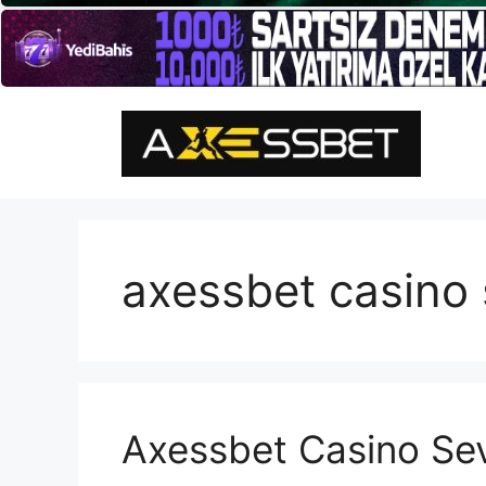
İçeriğe
atla
axessbet casino 
Axessbet Casino Se