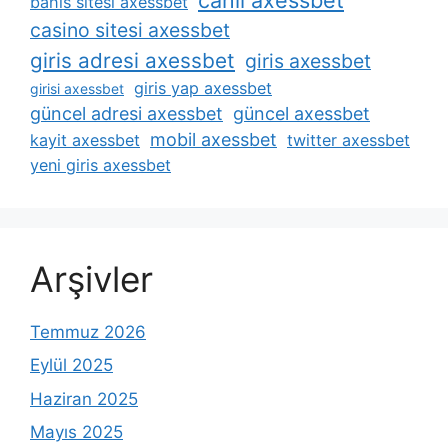
bahis sitesi axessbet
casino sitesi axessbet
giris adresi axessbet
giris axessbet
giris yap axessbet
girisi axessbet
güncel adresi axessbet
güncel axessbet
mobil axessbet
kayit axessbet
twitter axessbet
yeni giris axessbet
Arşivler
Temmuz 2026
Eylül 2025
Haziran 2025
Mayıs 2025