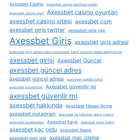
Axessbet Casino
axessbet casino destinasyonları
Axessbet casino oyunları
axessbet casino oyun
axessbet casino sitesi
axessbet com
axessbet giris twitter
axessbet giris yap
Axessbet Giriş
axessbet giriş adresi
axessbet giriş adresi nasıl güncellenir kayıt sürecini neden değiştiriyor
axessbet girişi
Axessbet Güncel
axessbet güncel adres
axessbet güncel adresi
axessbet günlük bahis
Axessbet güvenilir mi
axessbet güvenilirlik
axessbet güvenlir mi
axessbet hakkında
Axessbet Hesap Açma
axessbet instagram
axessbet i̇le futbolun tadını çıkarın
Axessbet kayıt
axessbet i̇ncelemeleri
axessbet kayıt i̇şlemi
axessbet kaç oldu
axessbet lisans
axessbet maç izleme
axessbet maç izle