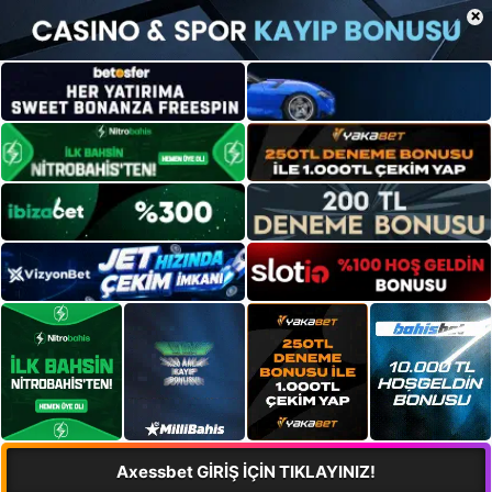
×
Axessbet GİRİŞ İÇİN TIKLAYINIZ!