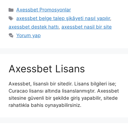
Kategoriler
Axessbet Promosyonlar
Etiketler
axessbet belge talep şikâyeti nasıl yapılır
,
axessbet destek hattı
,
axessbet nasil bir site
Yorum yap
Axessbet Lisans
Axessbet, lisanslı bir sitedir. Lisans bilgileri ise;
Curacao lisansı altında lisanslanmıştır. Axessbet
sitesine güvenli bir şekilde giriş yapabilir, sitede
rahatlıkla bahis oynayabilirsiniz.