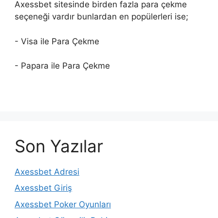
Axessbet sitesinde birden fazla para çekme
seçeneği vardır bunlardan en popülerleri ise;
- Visa ile Para Çekme
- Papara ile Para Çekme
Son Yazılar
Axessbet Adresi
Axessbet Giriş
Axessbet Poker Oyunları