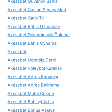
Axessbet Güvenilir Bahis
Axessbet Casino Seçenekleri
Axessbet Canlı Tv
Axessbet Bahis Uzmanları
Axessbet Dolandırıcılık Önleme
Axessbet Bahis Oynama
Axessbet
Axessbet Ücretsiz Derbi
Axessbet Voleybol Kuralları
Axessbet Adres Kapanışı
Axessbet Adres Belirleme
Axessbet Mobil Çekme
Axessbet Bahisçi Artışı
Axessbet Bonus Askıya