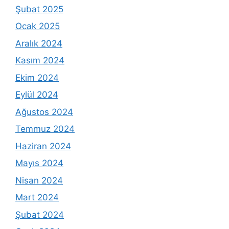
Şubat 2025
Ocak 2025
Aralık 2024
Kasım 2024
Ekim 2024
Eylül 2024
Ağustos 2024
Temmuz 2024
Haziran 2024
Mayıs 2024
Nisan 2024
Mart 2024
Şubat 2024