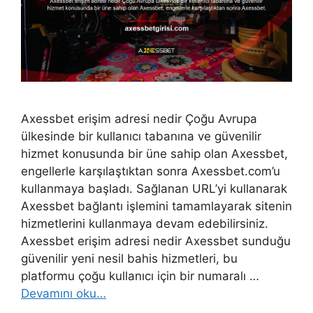
Axessbet erişim adresi nedir Çoğu Avrupa
ülkesinde bir kullanıcı tabanına ve güvenilir
hizmet konusunda bir üne sahip olan Axessbet,
engellerle karşılaştıktan sonra Axessbet.com’u
kullanmaya başladı. Sağlanan URL’yi kullanarak
Axessbet bağlantı işlemini tamamlayarak sitenin
hizmetlerini kullanmaya devam edebilirsiniz.
Axessbet erişim adresi nedir Axessbet sunduğu
güvenilir yeni nesil bahis hizmetleri, bu
platformu çoğu kullanıcı için bir numaralı …
Devamını oku…