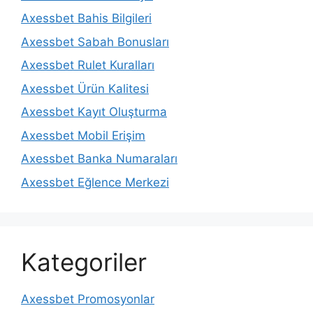
Axessbet Bahis Bilgileri
Axessbet Sabah Bonusları
Axessbet Rulet Kuralları
Axessbet Ürün Kalitesi
Axessbet Kayıt Oluşturma
Axessbet Mobil Erişim
Axessbet Banka Numaraları
Axessbet Eğlence Merkezi
Kategoriler
Axessbet Promosyonlar