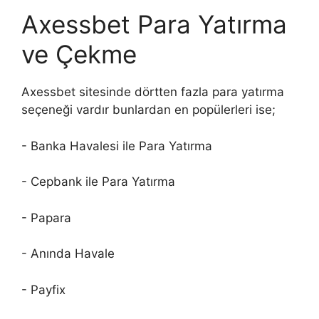
Axessbet Para Yatırma
ve Çekme
Axessbet sitesinde dörtten fazla para yatırma
seçeneği vardır bunlardan en popülerleri ise;
- Banka Havalesi ile Para Yatırma
- Cepbank ile Para Yatırma
- Papara
- Anında Havale
- Payfix