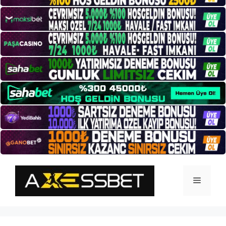
İçeriğe
atla
Menü