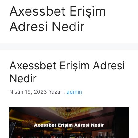
Axessbet Erişim
Adresi Nedir
Axessbet Erişim Adresi
Nedir
Nisan 19, 2023
Yazarı:
admin