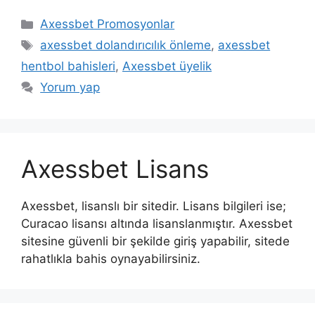
Kategoriler
Axessbet Promosyonlar
Etiketler
axessbet dolandırıcılık önleme
,
axessbet
hentbol bahisleri
,
Axessbet üyelik
Yorum yap
Axessbet Lisans
Axessbet, lisanslı bir sitedir. Lisans bilgileri ise;
Curacao lisansı altında lisanslanmıştır. Axessbet
sitesine güvenli bir şekilde giriş yapabilir, sitede
rahatlıkla bahis oynayabilirsiniz.