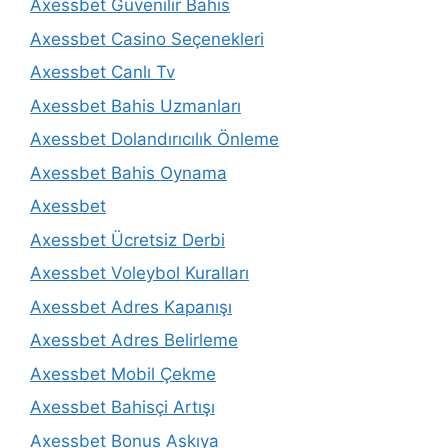
Axessbet Güvenilir Bahis
Axessbet Casino Seçenekleri
Axessbet Canlı Tv
Axessbet Bahis Uzmanları
Axessbet Dolandırıcılık Önleme
Axessbet Bahis Oynama
Axessbet
Axessbet Ücretsiz Derbi
Axessbet Voleybol Kuralları
Axessbet Adres Kapanışı
Axessbet Adres Belirleme
Axessbet Mobil Çekme
Axessbet Bahisçi Artışı
Axessbet Bonus Askıya