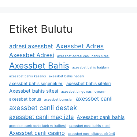
Etiket Bulutu
Axessbet Adres
adresi axessbet
Axessbet Adresi
axessbet adresi canlı bahis sitesi
Axessbet Bahis
axessbet bahis bağlamı
axessbet bahis kazancı
axessbet bahis nedeni
axessbet bahis seçenekleri
axessbet bahis siteleri
Axessbet bahis sitesi
axessbet bingo nasıl oynanır
axessbet canli
axessbet bonus
axessbet bonuslar
axessbet canli destek
axessbet canli maç izle
Axessbet canlı bahis
axessbet canlı bahis kârlı mı kalitesi
axessbet canlı bahis sitesi
Axessbet canlı casino
axessbet canlı şikâyet bölümü