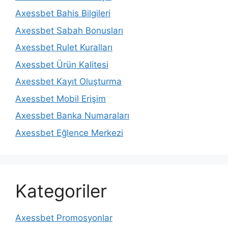
Axessbet Bahis Bilgileri
Axessbet Sabah Bonusları
Axessbet Rulet Kuralları
Axessbet Ürün Kalitesi
Axessbet Kayıt Oluşturma
Axessbet Mobil Erişim
Axessbet Banka Numaraları
Axessbet Eğlence Merkezi
Kategoriler
Axessbet Promosyonlar