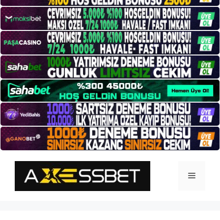
İçeriğe
atla
Menü