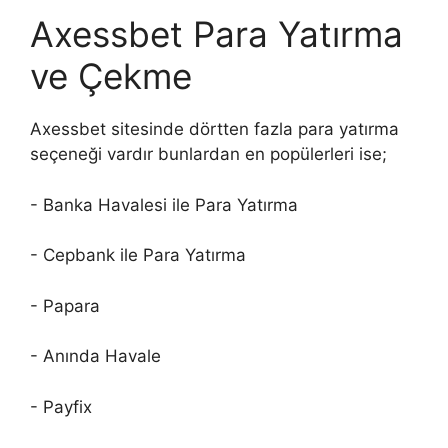
Axessbet Para Yatırma
ve Çekme
Axessbet sitesinde dörtten fazla para yatırma
seçeneği vardır bunlardan en popülerleri ise;
- Banka Havalesi ile Para Yatırma
- Cepbank ile Para Yatırma
- Papara
- Anında Havale
- Payfix