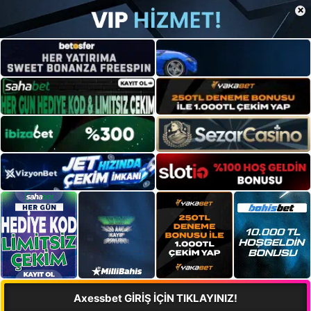
×
Axessbet GİRİŞ İÇİN TIKLAYINIZ!