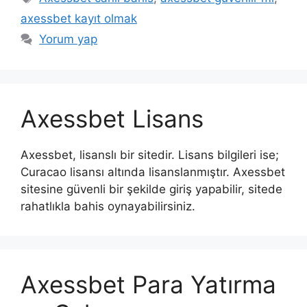
axessbet kayıt olmak
Yorum yap
Axessbet Lisans
Axessbet, lisanslı bir sitedir. Lisans bilgileri ise;
Curacao lisansı altında lisanslanmıştır. Axessbet
sitesine güvenli bir şekilde giriş yapabilir, sitede
rahatlıkla bahis oynayabilirsiniz.
Axessbet Para Yatırma