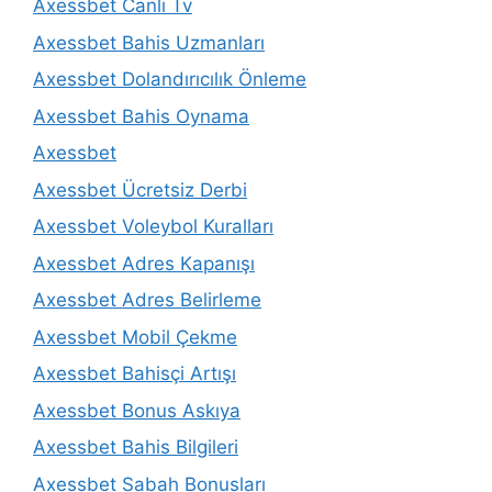
Axessbet Canlı Tv
Axessbet Bahis Uzmanları
Axessbet Dolandırıcılık Önleme
Axessbet Bahis Oynama
Axessbet
Axessbet Ücretsiz Derbi
Axessbet Voleybol Kuralları
Axessbet Adres Kapanışı
Axessbet Adres Belirleme
Axessbet Mobil Çekme
Axessbet Bahisçi Artışı
Axessbet Bonus Askıya
Axessbet Bahis Bilgileri
Axessbet Sabah Bonusları