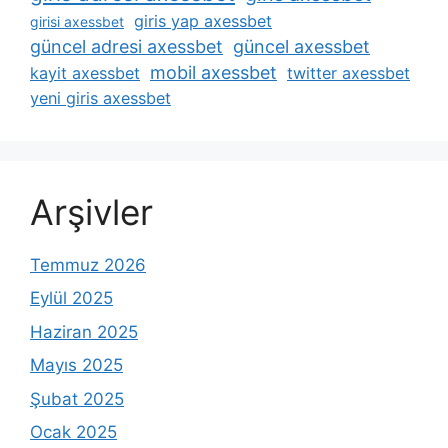
giris yap axessbet
girisi axessbet
güncel adresi axessbet
güncel axessbet
mobil axessbet
kayit axessbet
twitter axessbet
yeni giris axessbet
Arşivler
Temmuz 2026
Eylül 2025
Haziran 2025
Mayıs 2025
Şubat 2025
Ocak 2025