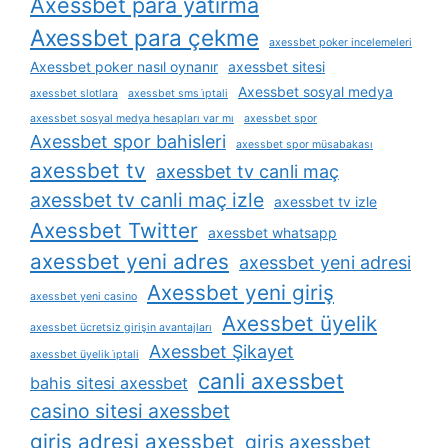
Axessbet para yatırma
Axessbet para çekme
axessbet poker incelemeleri
Axessbet poker nasıl oynanır
axessbet sitesi
Axessbet sosyal medya
axessbet slotlara
axessbet sms i̇ptali
axessbet sosyal medya hesapları var mı
axessbet spor
Axessbet spor bahisleri
axessbet spor müsabakası
axessbet tv
axessbet tv canli maç
axessbet tv canli maç izle
axessbet tv izle
Axessbet Twitter
axessbet whatsapp
axessbet yeni adres
axessbet yeni adresi
Axessbet yeni giriş
axessbet yeni casino
Axessbet üyelik
axessbet ücretsiz girişin avantajları
Axessbet Şikayet
axessbet üyelik i̇ptali
canli axessbet
bahis sitesi axessbet
casino sitesi axessbet
giris adresi axessbet
giris axessbet