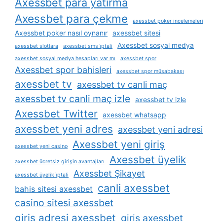
Axessbet para yatırma
Axessbet para çekme
axessbet poker incelemeleri
Axessbet poker nasıl oynanır
axessbet sitesi
Axessbet sosyal medya
axessbet slotlara
axessbet sms i̇ptali
axessbet sosyal medya hesapları var mı
axessbet spor
Axessbet spor bahisleri
axessbet spor müsabakası
axessbet tv
axessbet tv canli maç
axessbet tv canli maç izle
axessbet tv izle
Axessbet Twitter
axessbet whatsapp
axessbet yeni adres
axessbet yeni adresi
Axessbet yeni giriş
axessbet yeni casino
Axessbet üyelik
axessbet ücretsiz girişin avantajları
Axessbet Şikayet
axessbet üyelik i̇ptali
canli axessbet
bahis sitesi axessbet
casino sitesi axessbet
giris adresi axessbet
giris axessbet