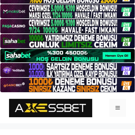
İçeriğe
atla
Menü