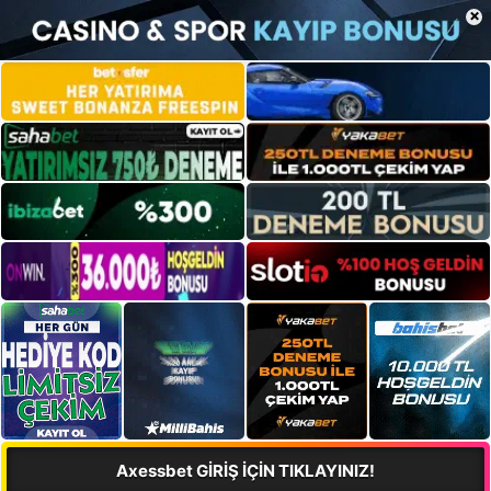
×
Axessbet GİRİŞ İÇİN TIKLAYINIZ!