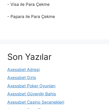
- Visa ile Para Çekme
- Papara ile Para Çekme
Son Yazılar
Axessbet Adresi
Axessbet Giriş
Axessbet Poker Oyunları
Axessbet Güvenilir Bahis
Axessbet Casino Seçenekleri