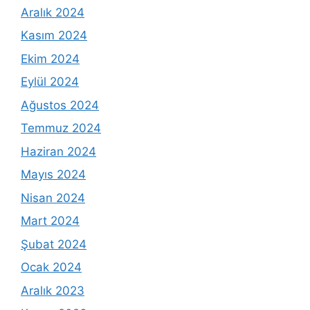
Aralık 2024
Kasım 2024
Ekim 2024
Eylül 2024
Ağustos 2024
Temmuz 2024
Haziran 2024
Mayıs 2024
Nisan 2024
Mart 2024
Şubat 2024
Ocak 2024
Aralık 2023