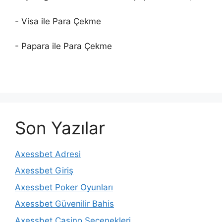
- Visa ile Para Çekme
- Papara ile Para Çekme
Son Yazılar
Axessbet Adresi
Axessbet Giriş
Axessbet Poker Oyunları
Axessbet Güvenilir Bahis
Axessbet Casino Seçenekleri