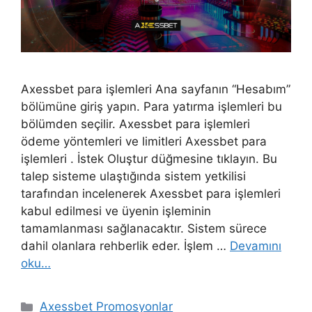
Axessbet para işlemleri Ana sayfanın “Hesabım”
bölümüne giriş yapın. Para yatırma işlemleri bu
bölümden seçilir. Axessbet para işlemleri
ödeme yöntemleri ve limitleri Axessbet para
işlemleri . İstek Oluştur düğmesine tıklayın. Bu
talep sisteme ulaştığında sistem yetkilisi
tarafından incelenerek Axessbet para işlemleri
kabul edilmesi ve üyenin işleminin
tamamlanması sağlanacaktır. Sistem sürece
dahil olanlara rehberlik eder. İşlem …
Devamını
oku…
Kategoriler
Axessbet Promosyonlar