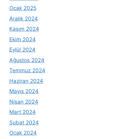
Ocak 2025
Aralık 2024
Kasım 2024
Ekim 2024
Eylül 2024
Ağustos 2024
Temmuz 2024
Haziran 2024
Mayıs 2024
Nisan 2024
Mart 2024
Şubat 2024
Ocak 2024