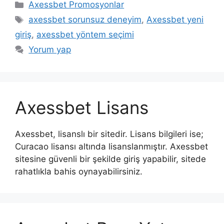
Kategoriler
Axessbet Promosyonlar
Etiketler
axessbet sorunsuz deneyim
,
Axessbet yeni
giriş
,
axessbet yöntem seçimi
Yorum yap
Axessbet Lisans
Axessbet, lisanslı bir sitedir. Lisans bilgileri ise;
Curacao lisansı altında lisanslanmıştır. Axessbet
sitesine güvenli bir şekilde giriş yapabilir, sitede
rahatlıkla bahis oynayabilirsiniz.