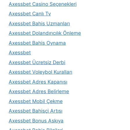
Axessbet Casino Seçenekleri
Axessbet Canlı Tv
Axessbet Bahis Uzmanları
Axessbet Dolandırıcılık Önleme
Axessbet Bahis Oynama
Axessbet
Axessbet Ücretsiz Derbi
Axessbet Voleybol Kuralları
Axessbet Adres Kapanışı
Axessbet Adres Belirleme
Axessbet Mobil Çekme
Axessbet Bahisçi Artışı
Axessbet Bonus Askıya