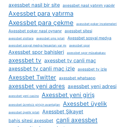
axessbet nasil bir site
axessbet nasıl yatırım yapılır
Axessbet para yatırma
Axessbet para çekme
axessbet poker incelemeleri
Axessbet poker nasıl oynanır
axessbet sitesi
Axessbet sosyal medya
axessbet slotlara
axessbet sms i̇ptali
axessbet sosyal medya hesapları var mı
axessbet spor
Axessbet spor bahisleri
axessbet spor müsabakası
axessbet tv
axessbet tv canli maç
axessbet tv canli maç izle
axessbet tv izle
Axessbet Twitter
axessbet whatsapp
axessbet yeni adres
axessbet yeni adresi
Axessbet yeni giriş
axessbet yeni casino
Axessbet üyelik
axessbet ücretsiz girişin avantajları
Axessbet Şikayet
axessbet üyelik i̇ptali
canli axessbet
bahis sitesi axessbet