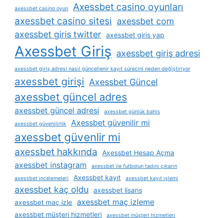
Axessbet casino oyunları
axessbet casino oyun
axessbet casino sitesi
axessbet com
axessbet giris twitter
axessbet giris yap
Axessbet Giriş
axessbet giriş adresi
axessbet giriş adresi nasıl güncellenir kayıt sürecini neden değiştiriyor
axessbet girişi
Axessbet Güncel
axessbet güncel adres
axessbet güncel adresi
axessbet günlük bahis
Axessbet güvenilir mi
axessbet güvenilirlik
axessbet güvenlir mi
axessbet hakkında
Axessbet Hesap Açma
axessbet instagram
axessbet i̇le futbolun tadını çıkarın
Axessbet kayıt
axessbet i̇ncelemeleri
axessbet kayıt i̇şlemi
axessbet kaç oldu
axessbet lisans
axessbet maç izleme
axessbet maç izle
axessbet müşteri hizmetleri
axessbet müşteri hizmetleri