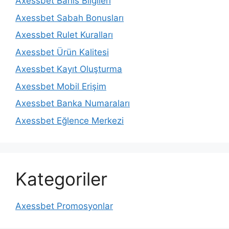
Axessbet Bahis Bilgileri
Axessbet Sabah Bonusları
Axessbet Rulet Kuralları
Axessbet Ürün Kalitesi
Axessbet Kayıt Oluşturma
Axessbet Mobil Erişim
Axessbet Banka Numaraları
Axessbet Eğlence Merkezi
Kategoriler
Axessbet Promosyonlar