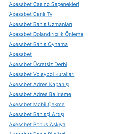
Axessbet Casino Seçenekleri
Axessbet Canlı Tv
Axessbet Bahis Uzmanları
Axessbet Dolandırıcılık Önleme
Axessbet Bahis Oynama
Axessbet
Axessbet Ücretsiz Derbi
Axessbet Voleybol Kuralları
Axessbet Adres Kapanışı
Axessbet Adres Belirleme
Axessbet Mobil Çekme
Axessbet Bahisçi Artışı
Axessbet Bonus Askıya