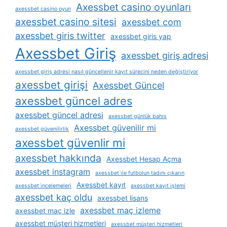
Axessbet casino oyunları
axessbet casino oyun
axessbet casino sitesi
axessbet com
axessbet giris twitter
axessbet giris yap
Axessbet Giriş
axessbet giriş adresi
axessbet giriş adresi nasıl güncellenir kayıt sürecini neden değiştiriyor
axessbet girişi
Axessbet Güncel
axessbet güncel adres
axessbet güncel adresi
axessbet günlük bahis
Axessbet güvenilir mi
axessbet güvenilirlik
axessbet güvenlir mi
axessbet hakkında
Axessbet Hesap Açma
axessbet instagram
axessbet i̇le futbolun tadını çıkarın
Axessbet kayıt
axessbet i̇ncelemeleri
axessbet kayıt i̇şlemi
axessbet kaç oldu
axessbet lisans
axessbet maç izleme
axessbet maç izle
axessbet müşteri hizmetleri
axessbet müşteri hizmetleri