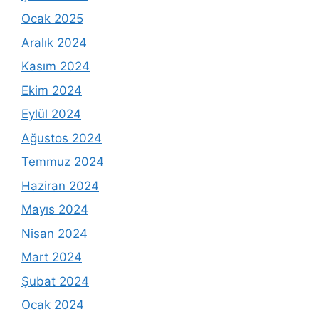
Ocak 2025
Aralık 2024
Kasım 2024
Ekim 2024
Eylül 2024
Ağustos 2024
Temmuz 2024
Haziran 2024
Mayıs 2024
Nisan 2024
Mart 2024
Şubat 2024
Ocak 2024