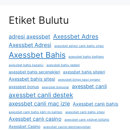
Etiket Bulutu
Axessbet Adres
adresi axessbet
Axessbet Adresi
axessbet adresi canlı bahis sitesi
Axessbet Bahis
axessbet bahis bağlamı
axessbet bahis kazancı
axessbet bahis nedeni
axessbet bahis seçenekleri
axessbet bahis siteleri
Axessbet bahis sitesi
axessbet bingo nasıl oynanır
axessbet canli
axessbet bonus
axessbet bonuslar
axessbet canli destek
axessbet canli maç izle
Axessbet canlı bahis
axessbet canlı bahis kârlı mı kalitesi
axessbet canlı bahis sitesi
Axessbet canlı casino
axessbet canlı şikâyet bölümü
Axessbet Casino
axessbet casino destinasyonları